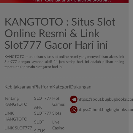
*Pindai kode QR untuk Unduh
Android APK
KANGTOTO : Situs Slot
Online Resmi & Link
Slot777 Gacor Hari ini
KANGTOTO merupakan situs slot online resmi yang menyediakan akses link
Slot777 dengan layanan aktif 24 jam setiap hari, ini adalah pilihan paling
tepat untuk pemain slot gacor hari ini.
Kebijaksanaan
Platform
Kategori
Dukungan
Tentang
SLOT777
Hot
https://about.bugbugbooks.c
KANGTOTO
Games
APK
https://about.bugbugbooks.c
LINK
SLOT777
Slots
KANGTOTO
SLOT
Live
LINK SLOT777
Casino
SITUS