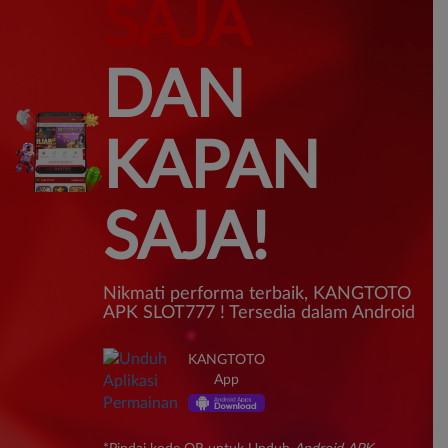
SAJA
DAN
KAPAN
SAJA!
Nikmati performa terbaik, KANGTOTO
APK SLOT777 ! Tersedia dalam Android
KANGTOTO
App