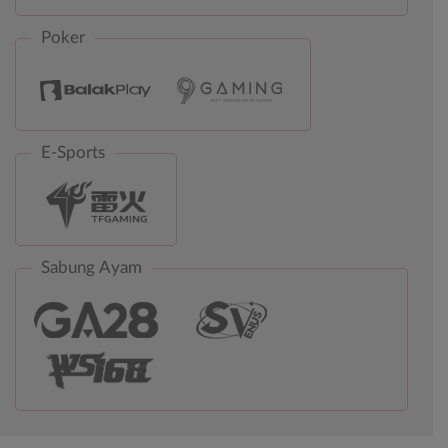
Poker
E-Sports
Sabung Ayam