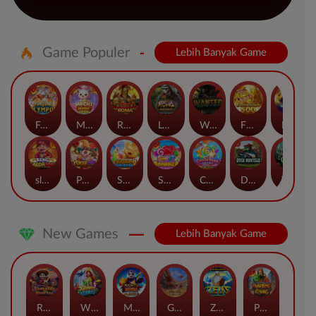
Game Populer
Lebih Banyak Game
Fortune of Olympus
Mochi Mania kangtoto
Roma
Legacy of Kong Maxways
Wanted Dead or a Wild
FORTUNE GARUDA 500
Mahjong Magic
slot qris
Poker Win
Sugar Bang Bang 2
Sweet Bonanza
Candy Rush Wilds
Duck Hunters
The Crypt
New Games
Lebih Banyak Game
Rhapsody of Muertos
Wings of Iguazu
Mighty Panda
Glory Of Rome
Ze Zeus
Pandemic Rising