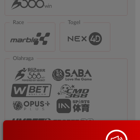
Race
Togel
Olahraga