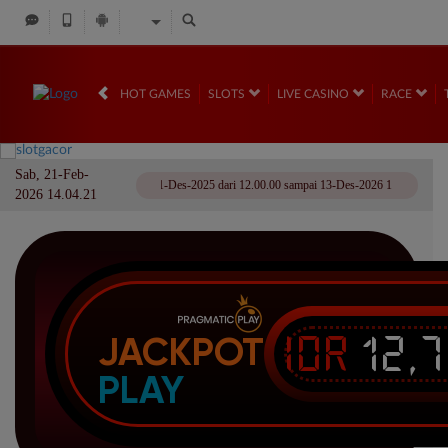
HOT GAMES
SLOTS
LIVE CASINO
RACE
Sab, 21-Feb-
raan Terjadwal: Opus pada 11-Des-2025 dari 12.00.00 sampai 13-Des-2026 11.59.59. Selama 
2026 14.04.21
IDR
12,
JACKPOT
PLAY