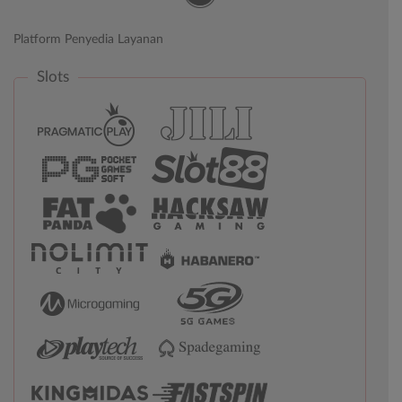
Platform Penyedia Layanan
Slots