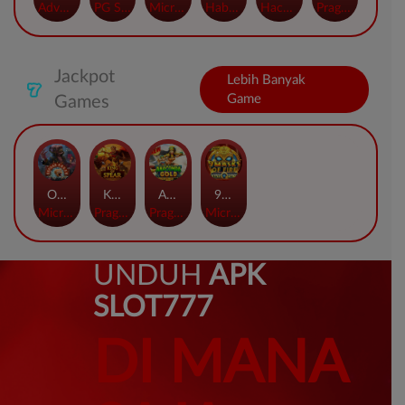
AdvantPlay
PG Soft
MicroGaming
Habanero
Hacksaw
Pragmatic Play
Jackpot
Lebih Banyak
Game
Games
Orphan Organ
King Of Spears
Anaconda Gold
9 Masks of Fire™ HyperSpins™
MicroGaming
Pragmatic Play
Pragmatic Play
MicroGaming
UNDUH
APK
SLOT777
DI MANA