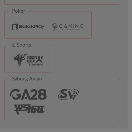
Poker
E-Sports
Sabung Ayam