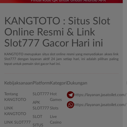
*Pindai kode QR untuk Unduh
Android APK
KANGTOTO : Situs Slot
Online Resmi & Link
Slot777 Gacor Hari ini
KANGTOTO merupakan situs slot online resmi yang menyediakan akses link
Slot777 dengan layanan aktif 24 jam setiap hari, ini adalah pilihan paling
tepat untuk pemain slot gacor hari ini.
Kebijaksanaan
Platform
Kategori
Dukungan
Tentang
SLOT777
Hot
https://layanan.jasatoilet.com/
KANGTOTO
Games
APK
https://layanan.jasatoilet.com/
LINK
SLOT777
Slots
KANGTOTO
SLOT
Live
LINK SLOT777
Casino
SITUS