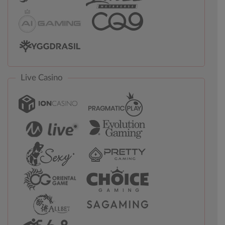
Live Casino