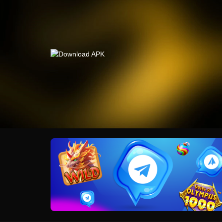
Mahjong ways 3 - Black
Scatter
gac****p
IDR
9,122,000.00
Gates of Olympus™
ma****z
IDR
3,777,210.00
Sweet Bonanza
sa2****4
IDR
4,421,000.00
Gates of Gatot Kaca
1000
pet****17
IDR
8,126,000.00
Spaceman
ya****er
IDR
12,659,100.00
Starlight Princess
bu****2
IDR
15,234,000.00