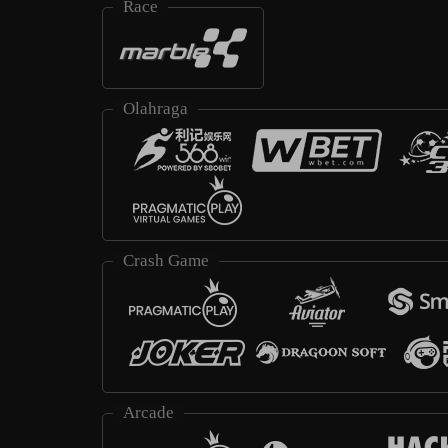
Race
Olahraga
Crash Game
Arcade