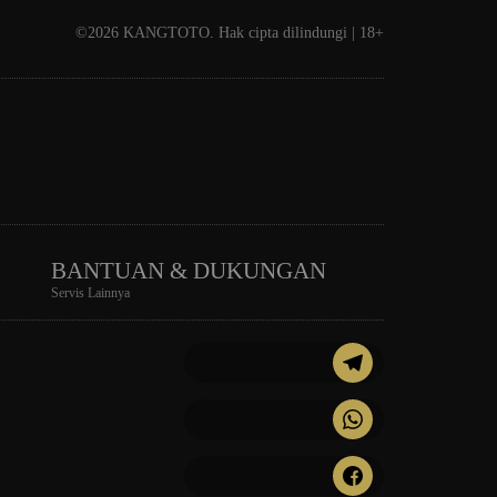
©2026 KANGTOTO. Hak cipta dilindungi | 18+
BANTUAN & DUKUNGAN
Servis Lainnya