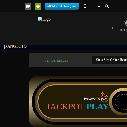
Main di Telegram
HOT
Situs Slot Online Resmi & L
Pemberitahuan
JACKPOT
PLAY