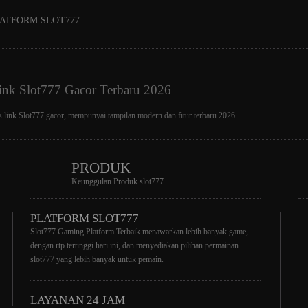
ATFORM SLOT777
nk Slot777 Gacor Terbaru 2026
ink Slot777 gacor, mempunyai tampilan modern dan fitur terbaru 2026.
PRODUK
Keunggulan Produk slot777
PLATFORM SLOT777
Slot777 Gaming Platform Terbaik menawarkan lebih banyak game,
dengan rtp tertinggi hari ini, dan menyediakan pilihan permainan
slot777 yang lebih banyak untuk pemain.
LAYANAN 24 JAM