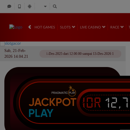
HOT GAMES
SLOTS
LIVE CASINO
RACE
Sab, 21-Feb-
raan Terjadwal: Opus pada 11-Des-2025 dari 12.00.00 sampai 13-Des-2026 11.59.59. Selama 
2026 14.04.21
IDR
12,
JACKPOT
PLAY