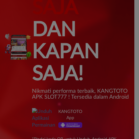
SAJA
DAN
KAPAN
SAJA!
Nikmati performa terbaik, KANGTOTO
APK SLOT777 ! Tersedia dalam Android
KANGTOTO
App