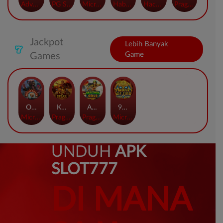
AdvantPlay
PG Soft
MicroGaming
Habanero
Hacksaw
Pragmatic Play
Jackpot
Lebih Banyak
Game
Games
Orphan Organ
King Of Spears
Anaconda Gold
9 Masks of Fire™ HyperSpins™
MicroGaming
Pragmatic Play
Pragmatic Play
MicroGaming
UNDUH
APK
SLOT777
DI MANA