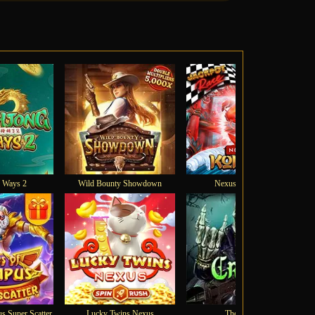
 Ways 2
Wild Bounty Showdown
Nexus Koi Gate
s Super Scatter
Lucky Twins Nexus
The Crypt