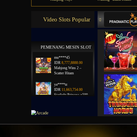
Video Slots Popular
PEMENANG MESIN SLOT
mu****45
IDR
8,777,8888.00
Mahjong Wins 2 –
Scatter Hitam
ya****tz
IDR
11,663,754.00
Starlight Princess x500
jus****12
IDR
5,231,773.00
Gates of Olympus 1000
gab****7
IDR
3,754,000.00