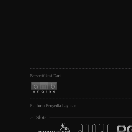
Bersertifikasi Dari
Platform Penyedia Layanan
Slots