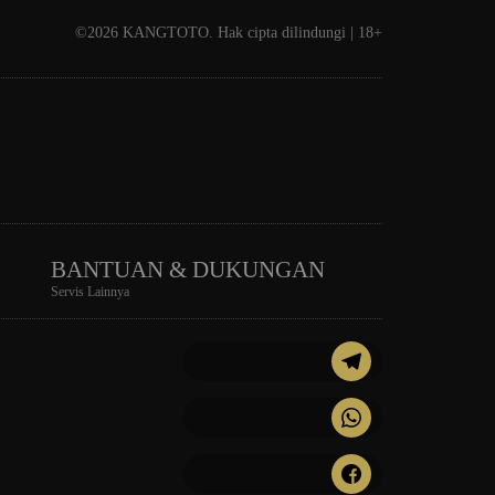
©2026 KANGTOTO. Hak cipta dilindungi | 18+
BANTUAN & DUKUNGAN
Servis Lainnya