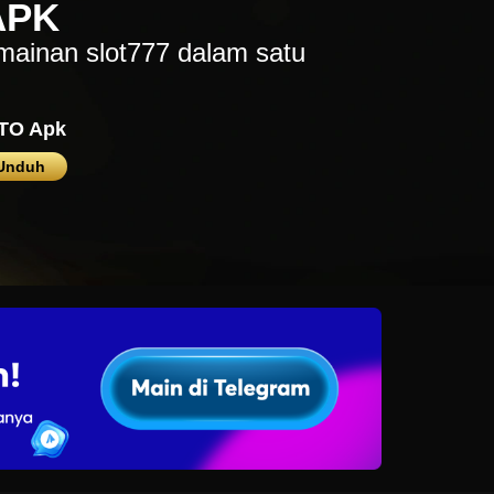
APK
mainan slot777 dalam satu
TO Apk
 Unduh