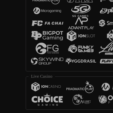
Live Casino