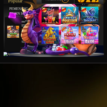
Popular
PEMENANG
MESIN SLOT
mu****45
IDR
8,777,8888.00
Mahjong
Wins 2 –
Scatter Hitam
ya****tz
IDR
11,663,754.00
Starlight
Princess x500
jus****12
IDR
5,231,773.00
Gates of
Olympus
1000
gab****7