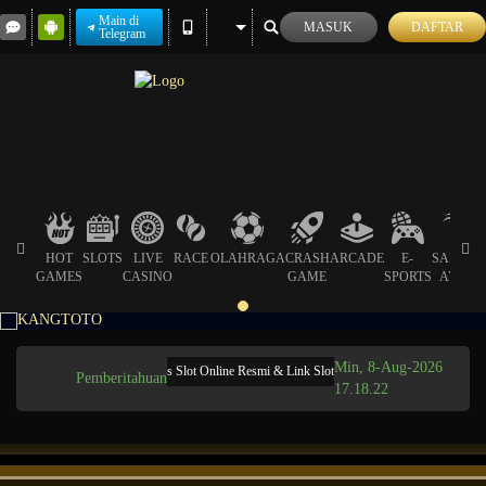
Main di
MASUK
DAFTAR
Telegram
HOT
SLOTS
LIVE
RACE
OLAHRAGA
CRASH
ARCADE
E-
SABUN
GAMES
CASINO
GAME
SPORTS
AYAM
Min, 8-Aug-2026
Situs Slot Online Resmi & Link Slot777 Gacor Terbaru 2026
KANG
Pemberitahuan
17.18.22