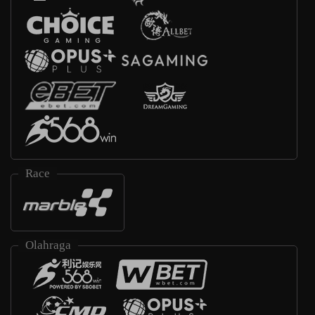
Race
Olahraga