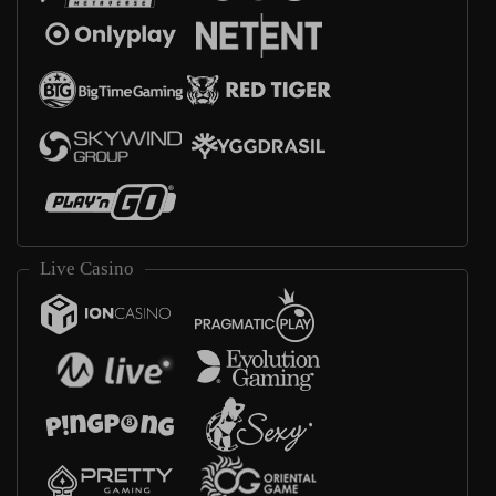
Live Casino