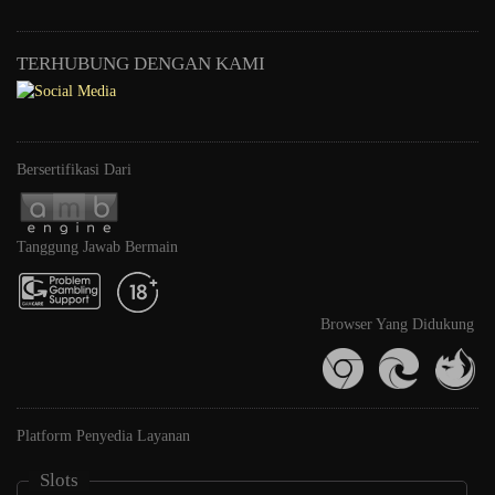
TERHUBUNG DENGAN KAMI
Bersertifikasi Dari
Tanggung Jawab Bermain
Browser Yang Didukung
Platform Penyedia Layanan
Slots