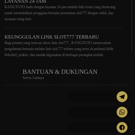
LAYANAN 24 JAM
KANGTOTO hadir dengan layanan 24 jam melalui link resmi yang dirancang
untuk memudahkan pengguna bermain permainan slot777 dengan stabil, dan
nyaman setiap hari.
KEUNGGULAN LINK SLOT777 TERBARU
Bagi pemain yang mencari akses link slot777 , KANGTOTO menawarkan
pengalaman bermain melalui link slot777 terbaru yang terus di perbarui lebih
fleksibel, praktis, dan mudah digunakan di berbagai perangkat mobile.
BANTUAN & DUKUNGAN
Servis Lainnya