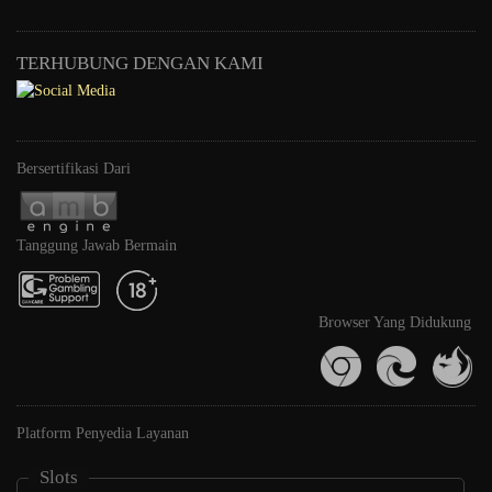
TERHUBUNG DENGAN KAMI
Bersertifikasi Dari
Tanggung Jawab Bermain
Browser Yang Didukung
Platform Penyedia Layanan
Slots