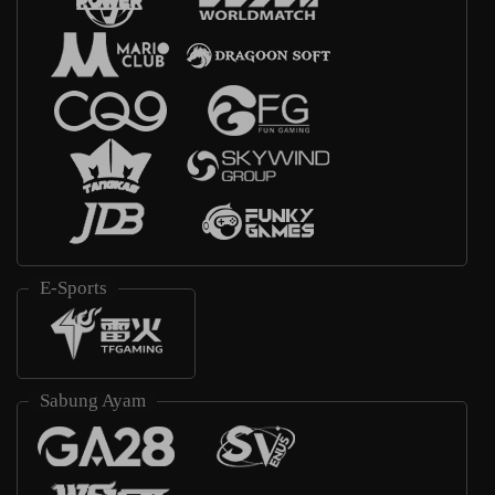
E-Sports
Sabung Ayam