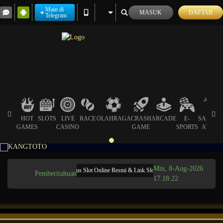
Main di
MASUK
DAFTAR
Telegram
HOT
SLOTS
LIVE
RACE
OLAHRAGA
CRASH
ARCADE
E-
SABUN
GAMES
CASINO
GAME
SPORTS
AYAM
Min, 8-Aug-2026
Situs Slot Online Resmi & Link Slot777 Gacor Terbaru 2026
KAN
Pemberitahuan
17.18.22