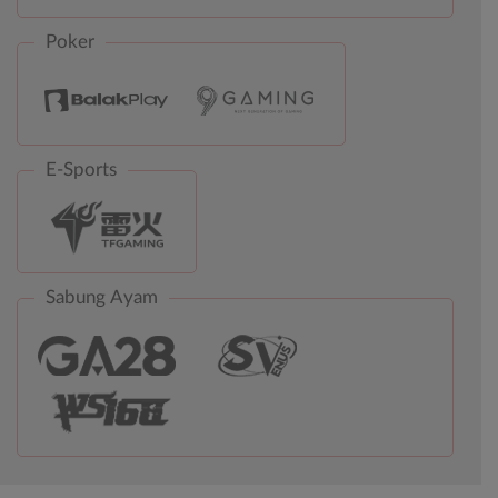
Poker
E-Sports
Sabung Ayam