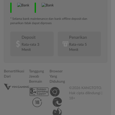
* Selama bank maintenance dan bank offline deposit dan
penarikan tidak dapat diproses
Deposit
Penarikan
Rata-rata 3
Rata-rata 5
Menit
Menit
Bersertifikasi
Tanggung
Browser
Dari
Jawab
Yang
Bermain
Didukung
©2026 KANGTOTO.
Hak cipta dilindungi |
18+