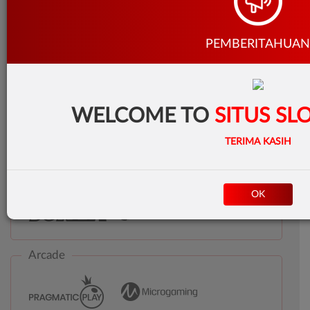
Crash Game
PEMBERITAHUAN
WELCOME TO
SITUS S
TERIMA KASIH
OK
Arcade