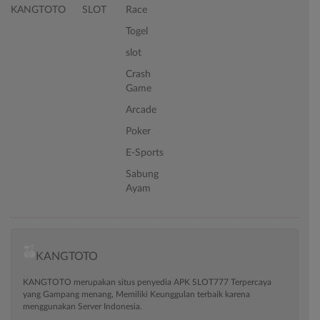
KANGTOTO
SLOT
Race
Togel
slot
Crash
Game
Arcade
Poker
E-Sports
Sabung
Ayam
KANGTOTO
KANGTOTO merupakan situs penyedia APK SLOT777 Terpercaya
yang Gampang menang, Memiliki Keunggulan terbaik karena
menggunakan Server Indonesia.