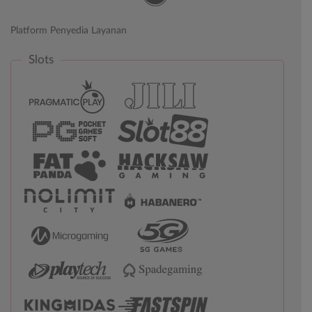
Platform Penyedia Layanan
Slots