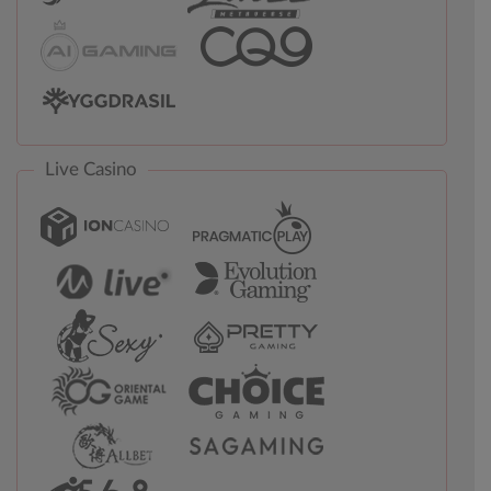
Live Casino