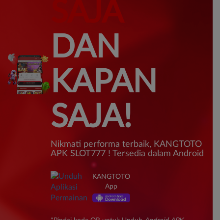
SAJA
DAN
KAPAN
SAJA!
Nikmati performa terbaik, KANGTOTO
APK SLOT777 ! Tersedia dalam Android
KANGTOTO
App