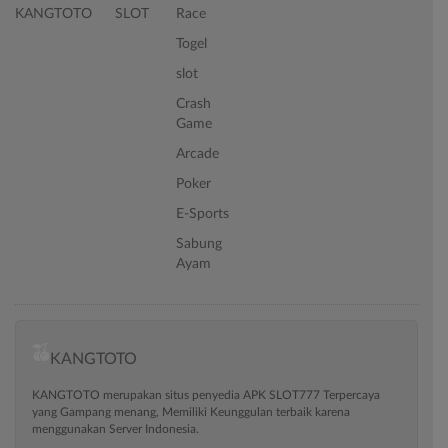
KANGTOTO
SLOT
Race
Togel
slot
Crash
Game
Arcade
Poker
E-Sports
Sabung
Ayam
KANGTOTO
KANGTOTO merupakan situs penyedia APK SLOT777 Terpercaya
yang Gampang menang, Memiliki Keunggulan terbaik karena
menggunakan Server Indonesia.