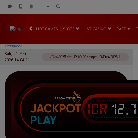
HOT GAMES
SLOTS
LIVE CASINO
RACE
Sab, 21-Feb-
aan Terjadwal: Opus pada 11-Des-2025 dari 12.00.00 sampai 13-Des-2026 11.59.59. Selama 
2026 14.04.21
IDR
12,
JACKPOT
PLAY