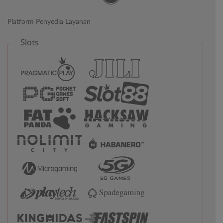
Platform Penyedia Layanan
Slots