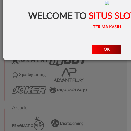
WELCOME TO
SITUS SL
Crash Game
TERIMA KASIH
OK
Arcade