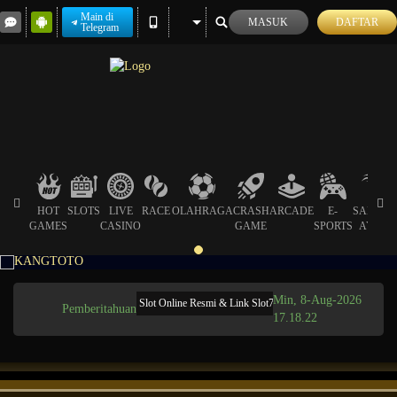
Main di
MASUK
DAFTAR
Telegram
HOT
SLOTS
LIVE
RACE
OLAHRAGA
CRASH
ARCADE
E-
SABUN
GAMES
CASINO
GAME
SPORTS
AYAM
Min, 8-Aug-2026
Situs Slot Online Resmi & Link Slot777 Gacor Terbaru 2026
KANGT
Pemberitahuan
17.18.22