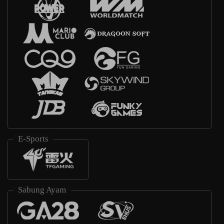
E-Sports
Sabung Ayam