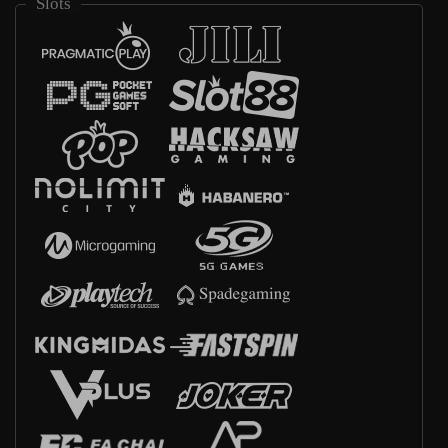
Slots