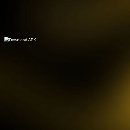
IDR
3,754,000.00
Mahjong
ways 3 -
Black Scatter
gac****p
IDR
9,122,000.00
Gates of
Olympus™
ma****z
IDR
3,777,210.00
Sweet
Bonanza
sa2****4
IDR
4,421,000.00
Gates of
Gatot Kaca
1000
pet****17