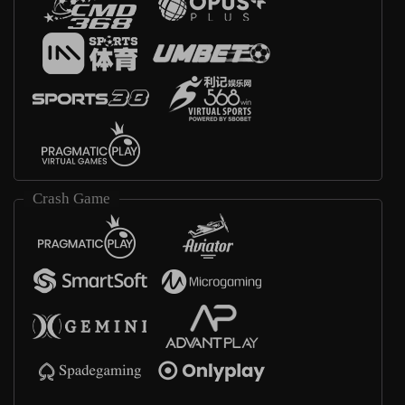
Crash Game