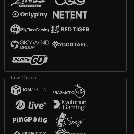
Live Casino