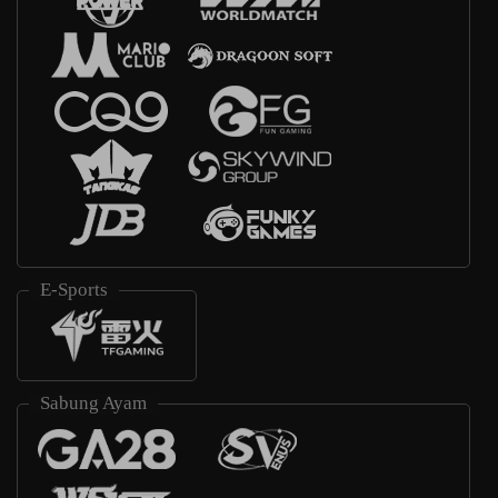
E-Sports
Sabung Ayam