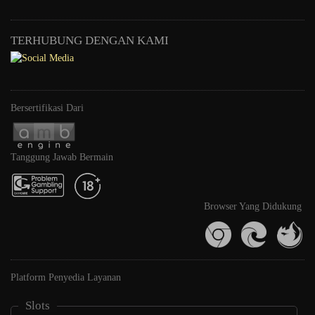
TERHUBUNG DENGAN KAMI
Bersertifikasi Dari
Tanggung Jawab Bermain
Browser Yang Didukung
Platform Penyedia Layanan
Slots