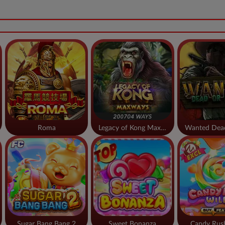
Roma
Legacy of Kong Maxways
Sugar Bang Bang 2
Sweet Bonanza
Candy Rus