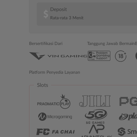
Deposit
Rata-rata 3 Menit
Bersertifikasi Dari
Tanggung Jawab Bermain
B
Platform Penyedia Layanan
Slots