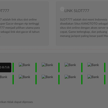
OT777
LINK SLOT777
adalah link situs slot online
SLOT777 adalah slot resmi Indonesia
per Gacor dengan rtp tertinggi
disediakan Situs KANGTOTO sebagai 
777 menjadi pilihan utama para
situs slot online dengan akses server 
ebagai link slot gacor di tahun
cepat, Game terlengkap, dan peluang
.
menang jackpot paling besar pasti Ma
ikan tidak dapat diproses