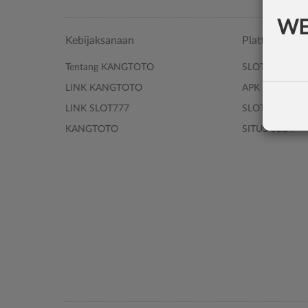
WE
Kebijaksanaan
Platform
Tentang KANGTOTO
SLOT777
LINK KANGTOTO
APK SLOT777
LINK SLOT777
SLOT
KANGTOTO
SITUS SLOT