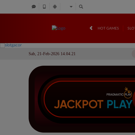
HOT GAMES
SLO
Sab, 21-Feb-2026 14.04.21
Pemeliharaan Terjadwal: Opus pada 11-Des-2025 dari 12.00.00 
JACKPOT
PLAY