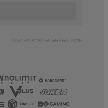
©2026 KANGTOTO. Hak cipta dilindungi | 18+