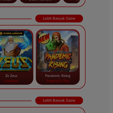
Lebih Banyak Game
Ze Zeus
Pandemic Rising
Hacksaw
Pragmatic Play
Lebih Banyak Game