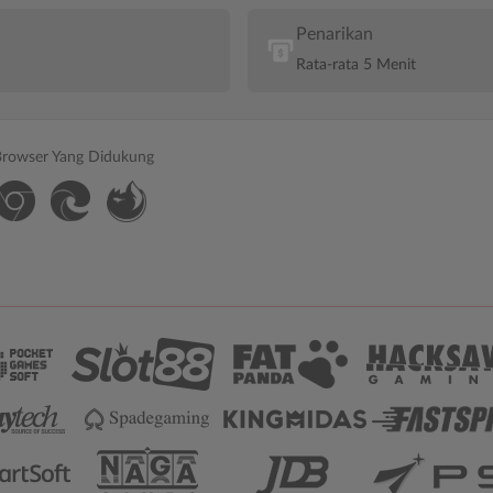
Penarikan
Rata-rata 5 Menit
rowser Yang Didukung