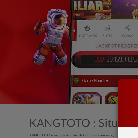
KANGTOTO : Situs Slot
KANGTOTO merupakan situs slot online resmi yang menyediakan akses 