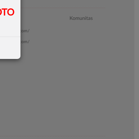
OTO
Komunitas
.jasatoilet.com/
.jasatoilet.com/