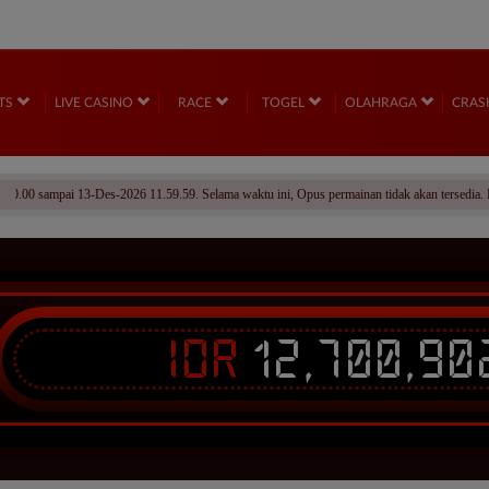
TS
LIVE CASINO
RACE
TOGEL
OLAHRAGA
CRAS
sampai 13-Des-2026 11.59.59. Selama waktu ini, Opus permainan tidak akan tersedia. Kami 
IDR
12,700,90