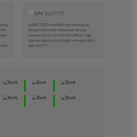
APK SLOT777
 yang
KANGTOTO memiliki fitur terlengkap
link
dengan pencarian terbanyak dengan
super
layanan 24 jam ini menjadi pilihan bagi
para pengguna yang inggin menggunakan
xwin.
apk slot777.