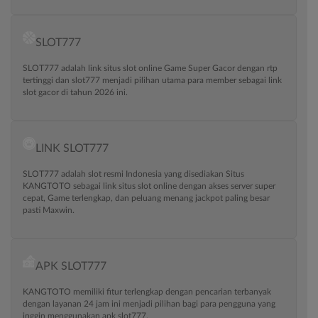
SLOT777
SLOT777 adalah link situs slot online Game Super Gacor dengan rtp
tertinggi dan slot777 menjadi pilihan utama para member sebagai link
slot gacor di tahun 2026 ini.
LINK SLOT777
SLOT777 adalah slot resmi Indonesia yang disediakan Situs
KANGTOTO sebagai link situs slot online dengan akses server super
cepat, Game terlengkap, dan peluang menang jackpot paling besar
pasti Maxwin.
APK SLOT777
KANGTOTO memiliki fitur terlengkap dengan pencarian terbanyak
dengan layanan 24 jam ini menjadi pilihan bagi para pengguna yang
inggin menggunakan apk slot777.