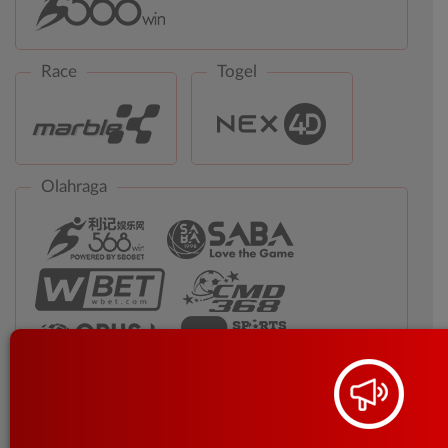
Race
Togel
Olahraga